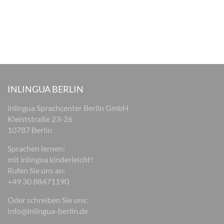
INLINGUA BERLIN
inlingua Sprachcenter Berlin GmbH
Kleiststraße 23-26
10787 Berlin
Sprachen lernen:
mit inlingua kinderleicht!
Rufen Sie uns an:
+49 30 88471190
Oder schreiben Sie uns:
info@inlingua-berlin.de