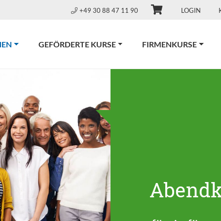
+49 30 88 47 11 90
LOGIN
(CURRENT)
NEN
GEFÖRDERTE KURSE
FIRMENKURSE
Abendk