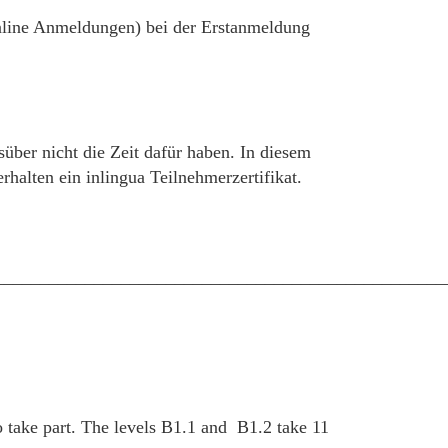
 online Anmeldungen) bei der Erstanmeldung
süber nicht die Zeit dafür haben. In diesem
alten ein inlingua Teilnehmerzertifikat.
__________________________________________________
 take part. The levels B1.1 and B1.2 take 11