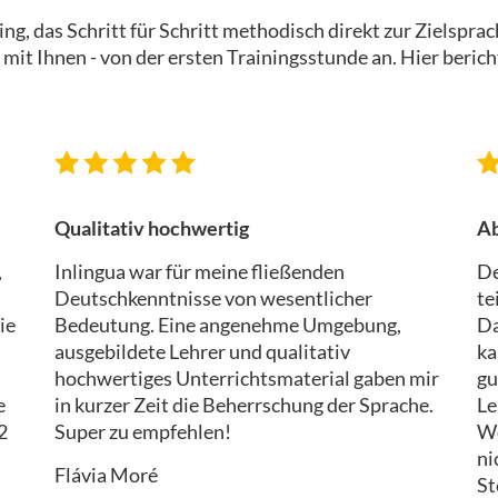
g, das Schritt für Schritt methodisch direkt zur Zielsprach
 mit Ihnen - von der ersten Trainingsstunde an. Hier ber
Qualitativ hochwertig
Ab
,
Inlingua war für meine fließenden
De
Deutschkenntnisse von wesentlicher
te
ie
Bedeutung. Eine angenehme Umgebung,
Da
ausgebildete Lehrer und qualitativ
ka
hochwertiges Unterrichtsmaterial gaben mir
gu
e
in kurzer Zeit die Beherrschung der Sprache.
Le
2
Super zu empfehlen!
We
ni
Flávia Moré
St