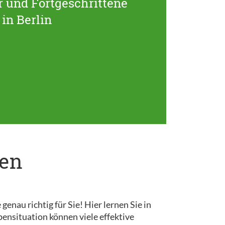
 und Fortgeschrittene
in Berlin
pen
au richtig für Sie! Hier lernen Sie in
ensituation können viele effektive