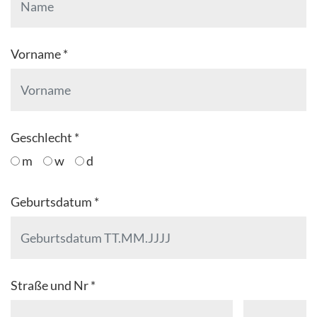
Vorname *
Geschlecht *
m
w
d
Geburtsdatum *
Straße und Nr *