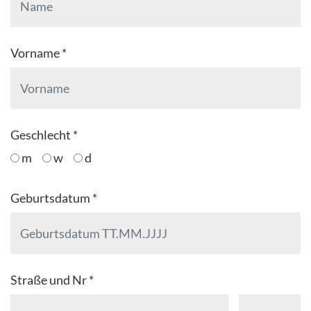
Vorname *
Geschlecht *
m
w
d
Geburtsdatum *
Straße und Nr *