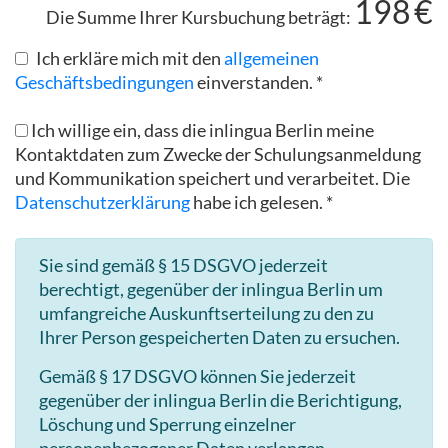
198
€
Die Summe Ihrer Kursbuchung beträgt:
Ich erkläre mich mit den
allgemeinen
Geschäftsbedingungen
einverstanden. *
Ich willige ein, dass die inlingua Berlin meine
Kontaktdaten zum Zwecke der Schulungsanmeldung
und Kommunikation speichert und verarbeitet. Die
Datenschutzerklärung
habe ich gelesen. *
Sie sind gemäß § 15 DSGVO jederzeit
berechtigt, gegenüber der inlingua Berlin um
umfangreiche Auskunftserteilung zu den zu
Ihrer Person gespeicherten Daten zu ersuchen.
Gemäß § 17 DSGVO können Sie jederzeit
gegenüber der inlingua Berlin die Berichtigung,
Löschung und Sperrung einzelner
personenbezogener Daten verlangen.