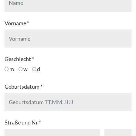
Vorname *
Geschlecht *
m
w
d
Geburtsdatum *
Straße und Nr *