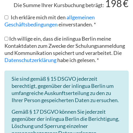
198
€
Die Summe Ihrer Kursbuchung beträgt:
Ich erkläre mich mit den
allgemeinen
Geschäftsbedingungen
einverstanden. *
Ich willige ein, dass die inlingua Berlin meine
Kontaktdaten zum Zwecke der Schulungsanmeldung
und Kommunikation speichert und verarbeitet. Die
Datenschutzerklärung
habe ich gelesen. *
Sie sind gemäß § 15 DSGVO jederzeit
berechtigt, gegenüber der inlingua Berlin um
umfangreiche Auskunftserteilung zu den zu
Ihrer Person gespeicherten Daten zu ersuchen.
Gemäß § 17 DSGVO können Sie jederzeit
gegenüber der inlingua Berlin die Berichtigung,
Löschung und Sperrung einzelner
personenbezogener Daten verlangen.