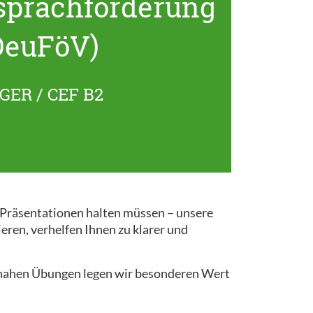
sprachförderung
DeuFöV)
GER / CEF B2
r Präsentationen halten müssen – unsere
ieren, verhelfen Ihnen zu klarer und
snahen Übungen legen wir besonderen Wert