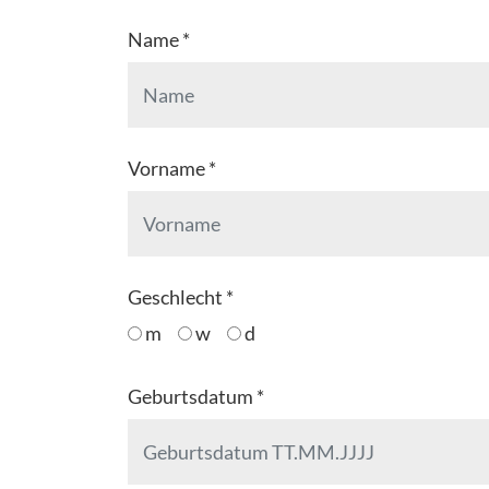
Name *
Vorname *
Geschlecht *
m
w
d
Geburtsdatum *