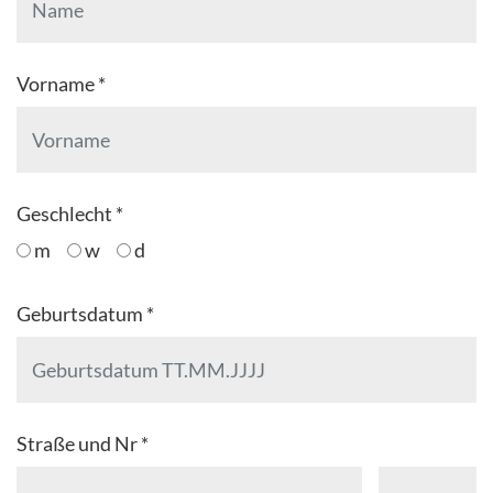
Vorname *
Geschlecht *
m
w
d
Geburtsdatum *
Straße und Nr *