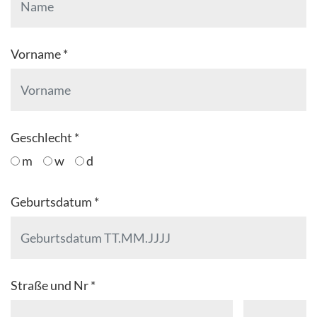
Vorname *
Geschlecht *
m
w
d
Geburtsdatum *
Straße und Nr *