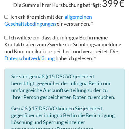
399
€
Die Summe Ihrer Kursbuchung beträgt:
Ich erkläre mich mit den
allgemeinen
Geschäftsbedingungen
einverstanden. *
Ich willige ein, dass die inlingua Berlin meine
Kontaktdaten zum Zwecke der Schulungsanmeldung
und Kommunikation speichert und verarbeitet. Die
Datenschutzerklärung
habe ich gelesen. *
Sie sind gemäß § 15 DSGVO jederzeit
berechtigt, gegenüber der inlingua Berlin um
umfangreiche Auskunftserteilung zu den zu
Ihrer Person gespeicherten Daten zu ersuchen.
Gemäß § 17 DSGVO können Sie jederzeit
gegenüber der inlingua Berlin die Berichtigung,
Löschung und Sperrung einzelner
personenbezogener Daten verlangen.