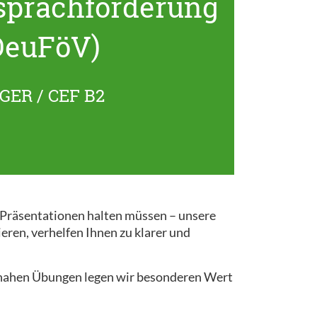
sprachförderung
DeuFöV)
GER / CEF B2
r Präsentationen halten müssen – unsere
ieren, verhelfen Ihnen zu klarer und
snahen Übungen legen wir besonderen Wert