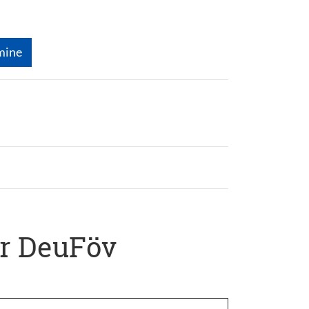
mine
er DeuFöv