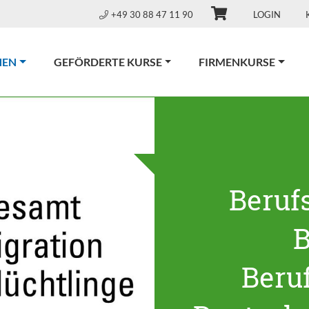
+49 30 88 47 11 90
LOGIN
(CURRENT)
NEN
GEFÖRDERTE KURSE
FIRMENKURSE
Beruf
B
Beru