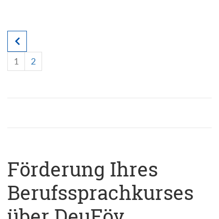
1
2
Förderung Ihres
Berufssprachkurses
über DeuFöv