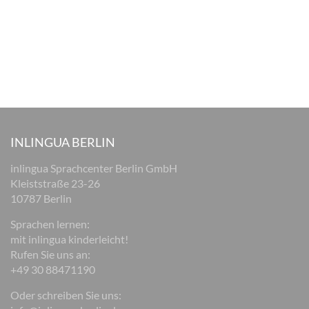
INLINGUA BERLIN
inlingua Sprachcenter Berlin GmbH
Kleiststraße 23-26
10787 Berlin
Sprachen lernen:
mit inlingua kinderleicht!
Rufen Sie uns an:
+49 30 88471190
Oder schreiben Sie uns: