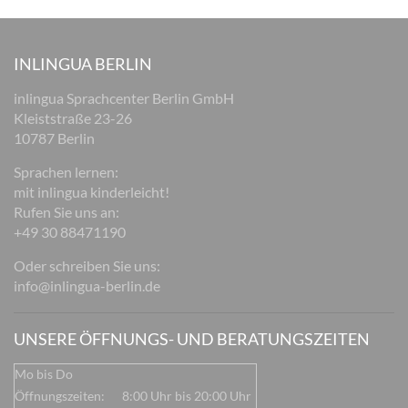
INLINGUA BERLIN
inlingua Sprachcenter Berlin GmbH
Kleiststraße 23-26
10787 Berlin
Sprachen lernen:
mit inlingua kinderleicht!
Rufen Sie uns an:
+49 30 88471190
Oder schreiben Sie uns:
info@inlingua-berlin.de
UNSERE ÖFFNUNGS- UND BERATUNGSZEITEN
Mo bis Do
Öffnungszeiten:
8:00 Uhr bis 20:00 Uhr