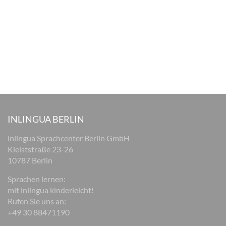
INLINGUA BERLIN
inlingua Sprachcenter Berlin GmbH
Kleiststraße 23-26
10787 Berlin
Sprachen lernen:
mit inlingua kinderleicht!
Rufen Sie uns an:
+49 30 88471190