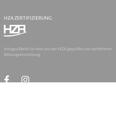
HZA ZERTIFIZIERUNG
inlingua Berlin ist eine von der HZA geprüfte und zertifizierte
Bildungseinrichtung.
© 2026 inlingua Berlin
Impressum
Datenschutz
AGB
AGB Firmen
Cookie Einstellungen