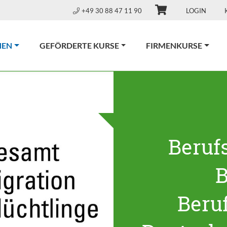
+49 30 88 47 11 90
LOGIN
(CURRENT)
NEN
GEFÖRDERTE KURSE
FIRMENKURSE
Beruf
B
Beru