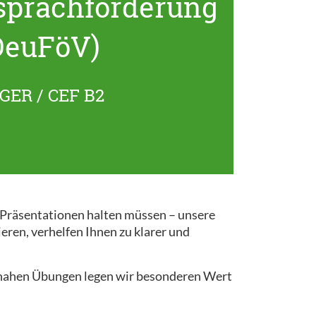
sprachförderung
DeuFöV)
GER / CEF B2
r Präsentationen halten müssen – unsere
ieren, verhelfen Ihnen zu klarer und
snahen Übungen legen wir besonderen Wert