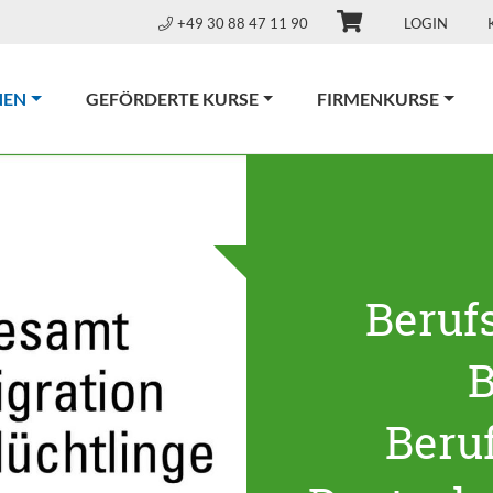
+49 30 88 47 11 90
LOGIN
(CURRENT)
NEN
GEFÖRDERTE KURSE
FIRMENKURSE
Beruf
B
Beru