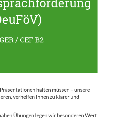
sprachförderung
DeuFöV)
GER / CEF B2
r Präsentationen halten müssen – unsere
ieren, verhelfen Ihnen zu klarer und
snahen Übungen legen wir besonderen Wert