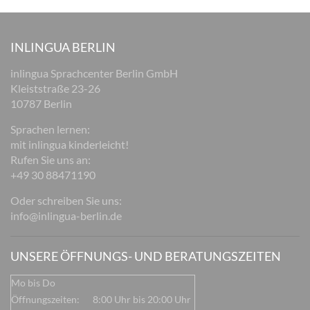
INLINGUA BERLIN
inlingua Sprachcenter Berlin GmbH
Kleiststraße 23-26
10787 Berlin
Sprachen lernen:
mit inlingua kinderleicht!
Rufen Sie uns an:
+49 30 88471190
Oder schreiben Sie uns:
info@inlingua-berlin.de
UNSERE ÖFFNUNGS- UND BERATUNGSZEITEN
Mo bis Do
Öffnungszeiten:
8:00 Uhr bis 20:00 Uhr