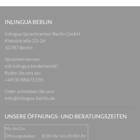
INLINGUA BERLIN
inlingua Sprachcenter Berlin GmbH
Kleiststraße 23-26
10787 Berlin
Sprachen lernen:
mit inlingua kinderleicht!
Rufen Sie uns an:
+49 30 88471190
Oder schreiben Sie uns:
info@inlingua-berlin.de
UNSERE ÖFFNUNGS- UND BERATUNGSZEITEN
Mo bis Do
Öffnungszeiten:
8:00 Uhr bis 20:00 Uhr