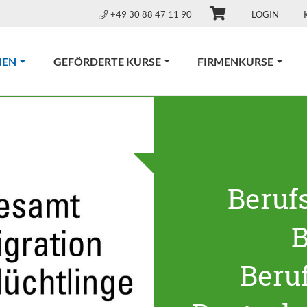
+49 30 88 47 11 90
LOGIN
(CURRENT)
NEN
GEFÖRDERTE KURSE
FIRMENKURSE
Beruf
B
Beru