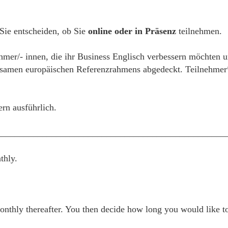
 Sie entscheiden, ob Sie
online oder in Präsenz
teilnehmen.
hmer/- innen, die ihr Business Englisch verbessern möchten un
samen europäischen Referenzrahmens abgedeckt. Teilnehmer*
ern ausführlich.
__________________________________________________
thly.
thly thereafter. You then decide how long you would like to 