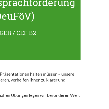
sprachförderung
DeuFöV)
GER / CEF B2
r Präsentationen halten müssen – unsere
ieren, verhelfen Ihnen zu klarer und
snahen Übungen legen wir besonderen Wert