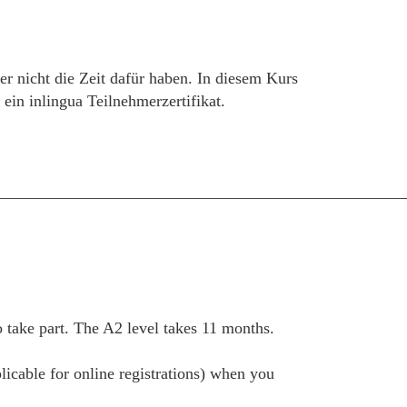
er nicht die Zeit dafür haben. In diesem Kurs
in inlingua Teilnehmerzertifikat.
__________________________________________________
take part. The A2 level takes 11 months.
plicable for online registrations) when you