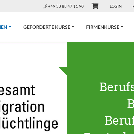
+49 30 88 47 11 90
LOGIN
(CURRENT)
NEN
GEFÖRDERTE KURSE
FIRMENKURSE
Beruf
B
Beru