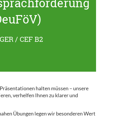
sprachförderung
DeuFöV)
GER / CEF B2
r Präsentationen halten müssen – unsere
ieren, verhelfen Ihnen zu klarer und
snahen Übungen legen wir besonderen Wert