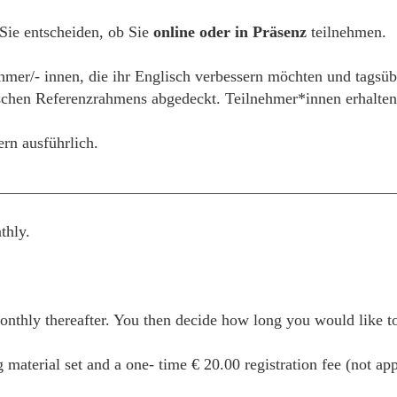
 Sie entscheiden, ob Sie
online oder in Präsenz
teilnehmen.
ehmer/- innen, die ihr Englisch verbessern möchten und tagsüb
hen Referenzrahmens abgedeckt. Teilnehmer*innen erhalten e
ern ausführlich.
__________________________________________________
thly.
thly thereafter. You then decide how long you would like to 
g material set and a one- time € 20.00 registration fee (not ap