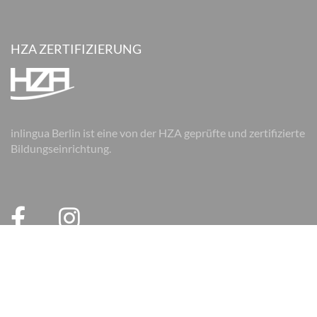
HZA ZERTIFIZIERUNG
inlingua Berlin ist eine von der HZA geprüfte und zertifizierte
Bildungseinrichtung.
© 2026 inlingua Berlin
Impressum
Datenschutz
AGB
AGB Firmen
Cookie Einstellungen