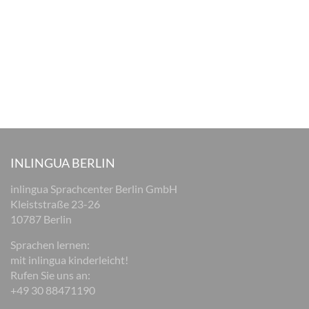
INLINGUA BERLIN
inlingua Sprachcenter Berlin GmbH
Kleiststraße 23-26
10787 Berlin
Sprachen lernen:
mit inlingua kinderleicht!
Rufen Sie uns an:
+49 30 88471190