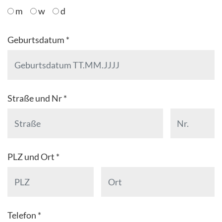
m
w
d
Geburtsdatum *
Straße und Nr *
PLZ und Ort *
Telefon *