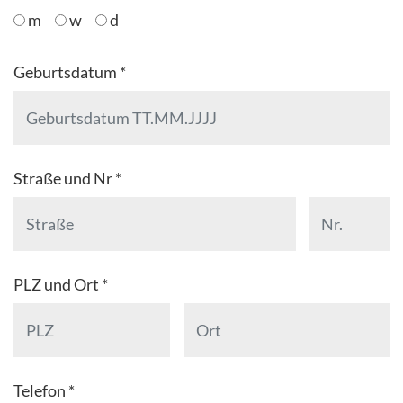
m
w
d
Geburtsdatum *
Straße und Nr *
PLZ und Ort *
Telefon *