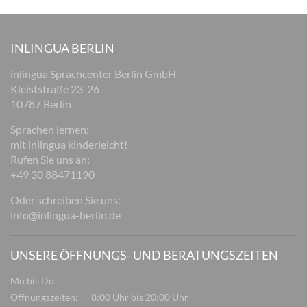
INLINGUA BERLIN
inlingua Sprachcenter Berlin GmbH
Kleiststraße 23-26
10787 Berlin
Sprachen lernen:
mit inlingua kinderleicht!
Rufen Sie uns an:
+49 30 88471190
Oder schreiben Sie uns:
info@inlingua-berlin.de
UNSERE ÖFFNUNGS- UND BERATUNGSZEITEN
Mo bis Do
Öffnungszeiten:
8:00 Uhr bis 20:00 Uhr