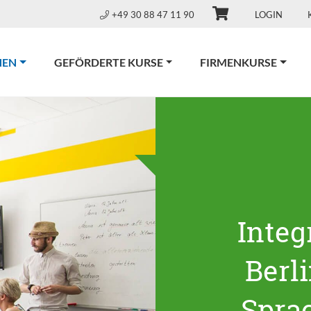
+49 30 88 47 11 90
LOGIN
(CURRENT)
NEN
GEFÖRDERTE KURSE
FIRMENKURSE
Integ
Berl
Spra