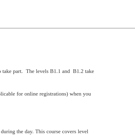
__________________________________________________
 take part. The levels B1.1 and B1.2 take
plicable for online registrations) when you
 during the day. This course covers level