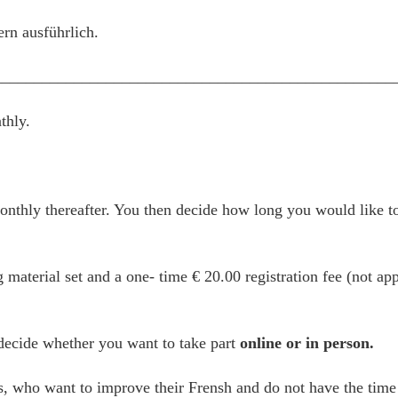
ern ausführlich.
__________________________________________________
thly.
thly thereafter. You then decide how long you would like to
g material set and a one- time € 20.00 registration fee (not ap
 decide whether you want to take part
online or in person.
es, who want to improve their Frensh and do not have the time