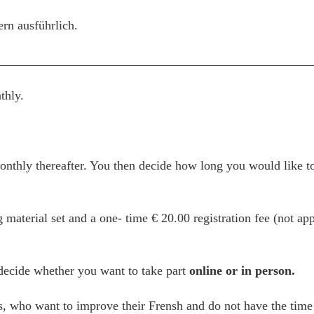
ern ausführlich.
__________________________________________________
thly.
thly thereafter. You then decide how long you would like to
g material set and a one- time € 20.00 registration fee (not ap
 decide whether you want to take part
online or in person.
es, who want to improve their Frensh and do not have the time