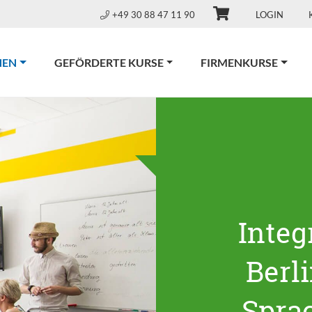
+49 30 88 47 11 90
LOGIN
(CURRENT)
NEN
GEFÖRDERTE KURSE
FIRMENKURSE
Integ
Berl
Spra