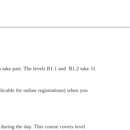
__________________________________________________
 take part. The levels B1.1 and B1.2 take 11
plicable for online registrations) when you
 during the day. This course covers level