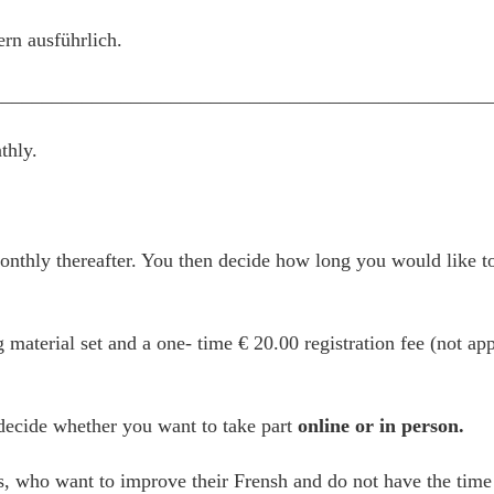
ern ausführlich.
__________________________________________________
thly.
thly thereafter. You then decide how long you would like to
g material set and a one- time € 20.00 registration fee (not ap
 decide whether you want to take part
online or in person.
es, who want to improve their Frensh and do not have the time