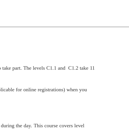
__________________________________________________
 take part. The levels C1.1 and C1.2 take 11
plicable for online registrations) when you
 during the day. This course covers level