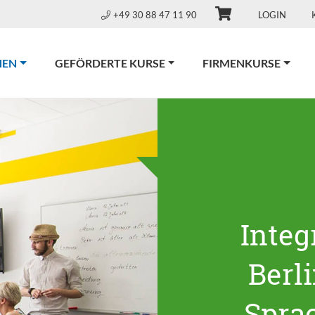
+49 30 88 47 11 90
LOGIN
(CURRENT)
NEN
GEFÖRDERTE KURSE
FIRMENKURSE
Integ
Berl
Spra