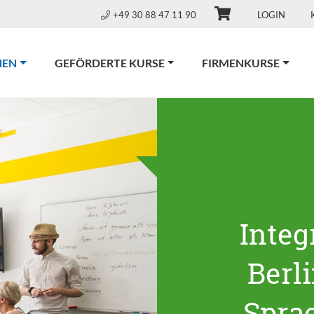
+49 30 88 47 11 90
LOGIN
(CURRENT)
NEN
GEFÖRDERTE KURSE
FIRMENKURSE
Integ
Berl
Spra