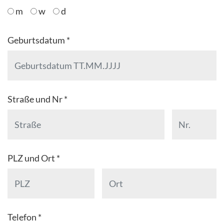
m
w
d
Geburtsdatum *
Straße und Nr *
PLZ und Ort *
Telefon *