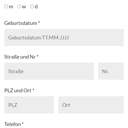
m
w
d
Geburtsdatum *
Straße und Nr *
PLZ und Ort *
Telefon *