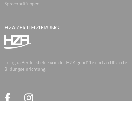
Sprachprüfungen.
HZA ZERTIFIZIERUNG
inlingua Berlin ist eine von der HZA geprüfte und zertifizierte
Bildungseinrichtung.
© 2026 inlingua Berlin
Impressum
Datenschutz
AGB
AGB Firmen
Cookie Einstellungen