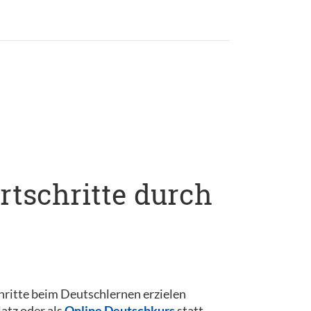
rtschritte durch
schritte beim Deutschlernen erzielen
atz oder als
Online Deutschkurs
statt,