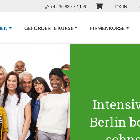
+49 30 88 47 11 90
LOGIN
(CURRENT)
NEN
GEFÖRDERTE KURSE
FIRMENKURSE
Intensi
Berlin be
schne