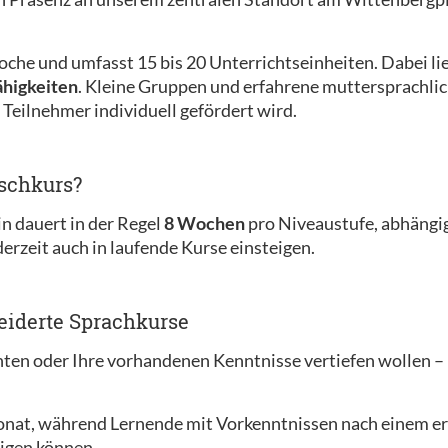
oche und umfasst 15 bis 20 Unterrichtseinheiten. Dabei li
ähigkeiten
. Kleine Gruppen und erfahrene muttersprachlic
er Teilnehmer individuell gefördert wird.
tschkurs?
in dauert in der Regel
8 Wochen
pro Niveaustufe, abhängig
derzeit auch in laufende Kurse einsteigen.
eiderte Sprachkurse
en oder Ihre vorhandenen Kenntnisse vertiefen wollen – b
Monat, während Lernende mit Vorkenntnissen nach einem e
igen können.