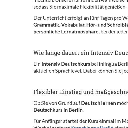
sodass Sie maximale Flexibilität genießen.
Der Unterricht erfolgt an fünf Tagen pro W
Grammatik, Vokabular, Hör- und Schreibf
persönliche Lernatmosphäre
, bei der jed
Wie lange dauert ein Intensiv Deu
Ein
Intensiv Deutschkurs
bei inlingua Berl
aktuellen Sprachlevel. Dabei können Sie je
Flexibler Einstieg und maßgeschn
Ob Sie von Grund auf
Deutsch lernen
möcht
Deutschkurs in Berlin
.
Für Anfänger startet der Kurs einmal im 
Woche in unsere
Sprachkurse Berlin
einste