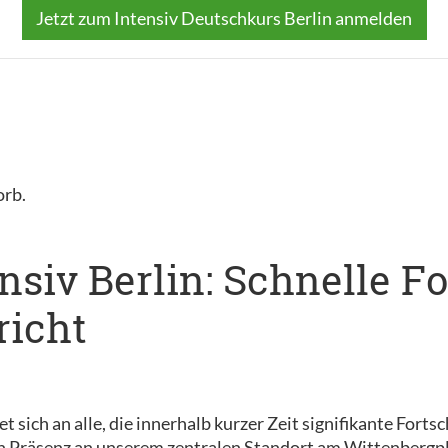
Jetzt zum Intensiv Deutschkurs Berlin anmelden
orb.
siv Berlin: Schnelle Fo
richt
et sich an alle, die innerhalb kurzer Zeit signifikante Fort
n Präsenz an unserem zentralen Standort am Wittenbergpl