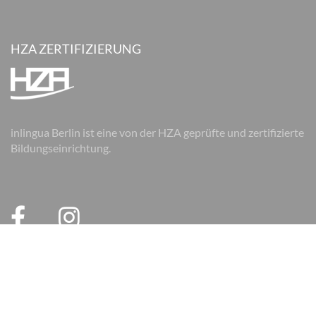
HZA ZERTIFIZIERUNG
inlingua Berlin ist eine von der HZA geprüfte und zertifizierte
Bildungseinrichtung.
© 2026 inlingua Berlin
Impressum
Datenschutz
AGB
AGB Firmen
Cookie Einstellungen