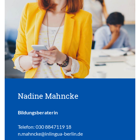
Nadine Mahncke
Bildungsberaterin
Telefon: 030 8847119 18
n.mahncke@inlingua-berlin.de