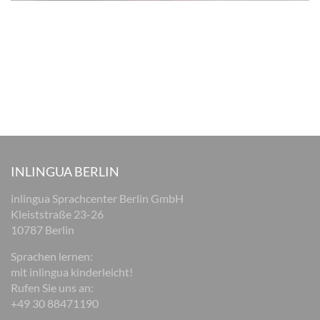
INLINGUA BERLIN
inlingua Sprachcenter Berlin GmbH
Kleiststraße 23-26
10787 Berlin
Sprachen lernen:
mit inlingua kinderleicht!
Rufen Sie uns an:
+49 30 88471190