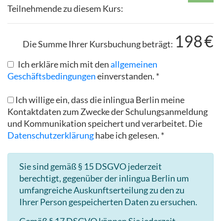
Teilnehmende zu diesem Kurs:
198
€
Die Summe Ihrer Kursbuchung beträgt:
Ich erkläre mich mit den
allgemeinen
Geschäftsbedingungen
einverstanden. *
Ich willige ein, dass die inlingua Berlin meine
Kontaktdaten zum Zwecke der Schulungsanmeldung
und Kommunikation speichert und verarbeitet. Die
Datenschutzerklärung
habe ich gelesen. *
Sie sind gemäß § 15 DSGVO jederzeit
berechtigt, gegenüber der inlingua Berlin um
umfangreiche Auskunftserteilung zu den zu
Ihrer Person gespeicherten Daten zu ersuchen.
Gemäß § 17 DSGVO können Sie jederzeit