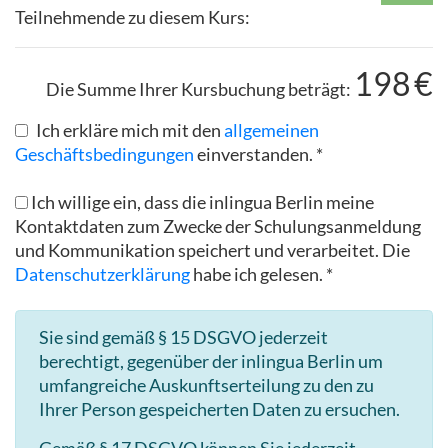
Teilnehmende zu diesem Kurs:
198
€
Die Summe Ihrer Kursbuchung beträgt:
Ich erkläre mich mit den
allgemeinen
Geschäftsbedingungen
einverstanden. *
Ich willige ein, dass die inlingua Berlin meine
Kontaktdaten zum Zwecke der Schulungsanmeldung
und Kommunikation speichert und verarbeitet. Die
Datenschutzerklärung
habe ich gelesen. *
Sie sind gemäß § 15 DSGVO jederzeit
berechtigt, gegenüber der inlingua Berlin um
umfangreiche Auskunftserteilung zu den zu
Ihrer Person gespeicherten Daten zu ersuchen.
Gemäß § 17 DSGVO können Sie jederzeit