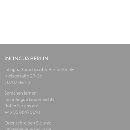
INLINGUA BERLIN
inlingua Sprachcenter Berlin GmbH
Kleiststraße 23-26
10787 Berlin
Sprachen lernen:
mit inlingua kinderleicht!
Rufen Sie uns an:
+49 30 88471190
Oder schreiben Sie uns:
info@inlingua-berlin.de