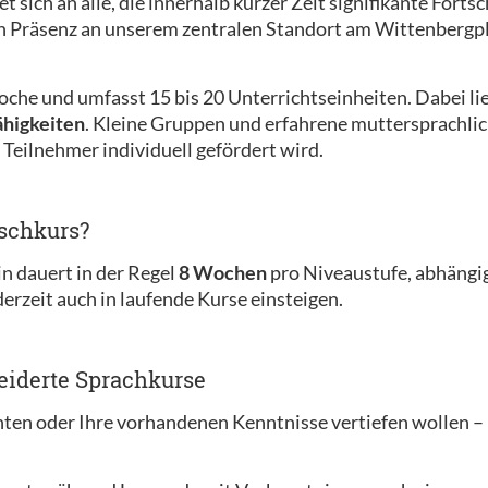
et sich an alle, die innerhalb kurzer Zeit signifikante Fort
n Präsenz an unserem zentralen Standort am Wittenbergpl
oche und umfasst 15 bis 20 Unterrichtseinheiten. Dabei li
ähigkeiten
. Kleine Gruppen und erfahrene muttersprachlic
er Teilnehmer individuell gefördert wird.
tschkurs?
in dauert in der Regel
8 Wochen
pro Niveaustufe, abhängig
derzeit auch in laufende Kurse einsteigen.
eiderte Sprachkurse
en oder Ihre vorhandenen Kenntnisse vertiefen wollen – b