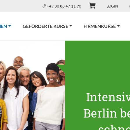
+49 30 88 47 11 90
LOGIN
(CURRENT)
NEN
GEFÖRDERTE KURSE
FIRMENKURSE
Intensi
Berlin be
schne