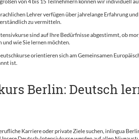
größen von 4 bis 15 Teilnehmern können wir individuell au
rachlichen Lehrer verfügen über jahrelange Erfahrung un
erständlich zu vermitteln.
ntensivkurse sind auf Ihre Bedürfnisse abgestimmt, ob mor
n und wie Sie lernen möchten.
Deutschkurse orientieren sich am Gemeinsamen Europäisc
nnt ist.
kurs Berlin: Deutsch le
erufliche Karriere oder private Ziele suchen, inlingua Ber
. Unsere Deutsch-Intensivkurse werden auf allen Niveaust