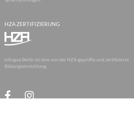
HZA ZERTIFIZIERUNG
inlingua Berlin ist eine von der HZA geprüfte und zertifizierte
Bildungseinrichtung.
© 2026 inlingua Berlin
Impressum
Datenschutz
AGB
AGB Firmen
Cookie Einstellungen