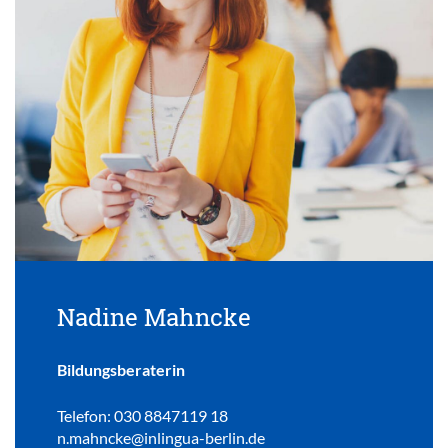
Nadine Mahncke
Bildungsberaterin
Telefon: 030 8847119 18
n.mahncke@inlingua-berlin.de