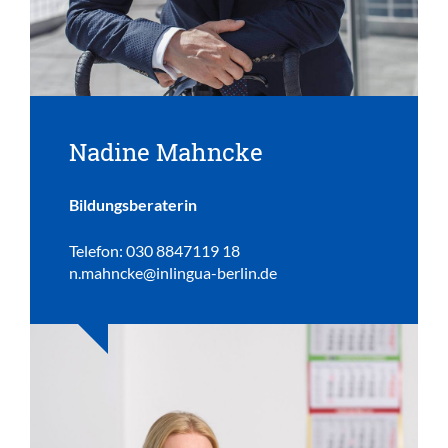
Nadine Mahncke
Bildungsberaterin
Telefon: 030 8847119 18
n.mahncke@inlingua-berlin.de