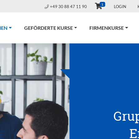
1
+49 30 88 47 11 90
LOGIN
(CURRENT)
NEN
GEFÖRDERTE KURSE
FIRMENKURSE
Gru
E