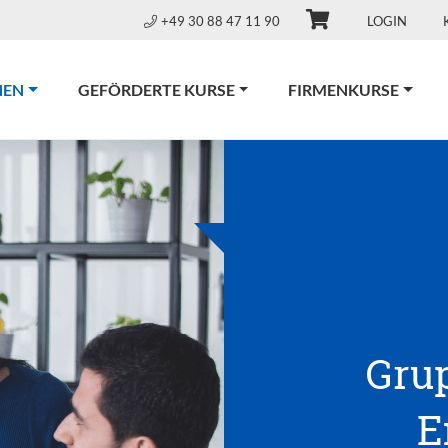
+49 30 88 47 11 90
LOGIN
(CURRENT)
NEN
GEFÖRDERTE KURSE
FIRMENKURSE
Gru
E