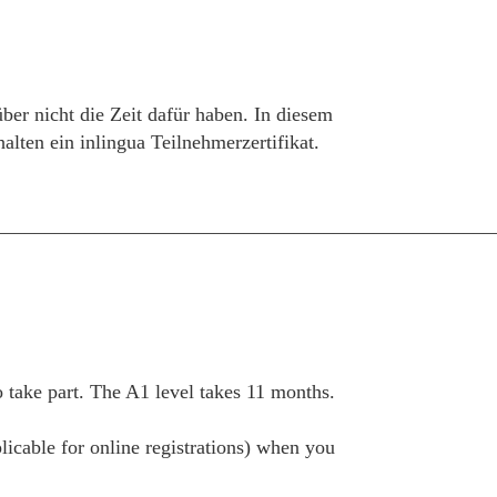
über nicht die Zeit dafür haben. In diesem
ten ein inlingua Teilnehmerzertifikat.
__________________________________________________
take part. The A1 level takes 11 months.
plicable for online registrations) when you