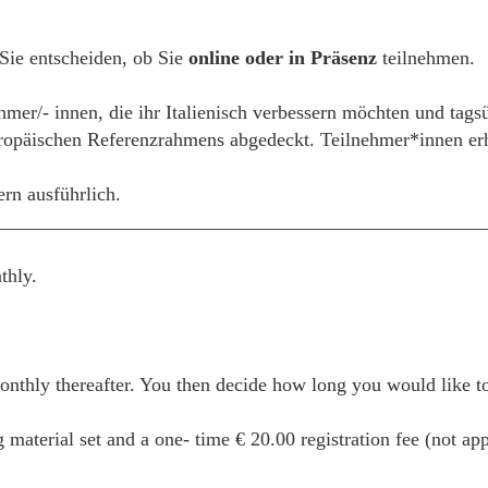
 Sie entscheiden, ob Sie
online oder in Präsenz
teilnehmen.
hmer/- innen, die ihr Italienisch verbessern möchten und tags
päischen Referenzrahmens abgedeckt. Teilnehmer*innen erhal
ern ausführlich.
__________________________________________________
thly.
thly thereafter. You then decide how long you would like to 
g material set and a one- time € 20.00 registration fee (not ap