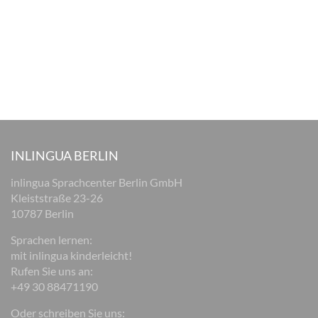
INLINGUA BERLIN
inlingua Sprachcenter Berlin GmbH
Kleiststraße 23-26
10787 Berlin
Sprachen lernen:
mit inlingua kinderleicht!
Rufen Sie uns an:
+49 30 88471190
Oder schreiben Sie uns: