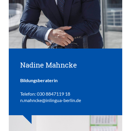
Nadine Mahncke
Bildungsberaterin
Telefon: 030 8847119 18
n.mahncke@inlingua-berlin.de