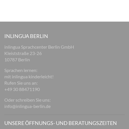
INLINGUA BERLIN
inlingua Sprachcenter Berlin GmbH
Kleiststraße 23-26
10787 Berlin
Sprachen lernen:
mit inlingua kinderleicht!
Rufen Sie uns an:
+49 30 88471190
Oder schreiben Sie uns:
info@inlingua-berlin.de
UNSERE ÖFFNUNGS- UND BERATUNGSZEITEN