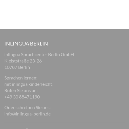
INLINGUA BERLIN
inlingua Sprachcenter Berlin GmbH
Kleiststraße 23-26
10787 Berlin
Sprachen lernen:
mit inlingua kinderleicht!
Rufen Sie uns an:
+49 30 88471190
Oder schreiben Sie uns:
info@inlingua-berlin.de