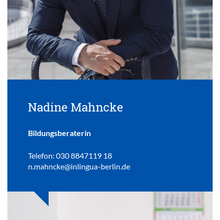
Nadine Mahncke
Bildungsberaterin
Telefon: 030 8847119 18
n.mahncke@inlingua-berlin.de