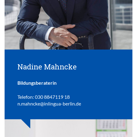
Nadine Mahncke
Bildungsberaterin
Telefon: 030 8847119 18
n.mahncke@inlingua-berlin.de