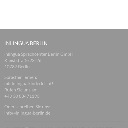
INLINGUA BERLIN
inlingua Sprachcenter Berlin GmbH
Kleiststraße 23-26
10787 Berlin
Sprachen lernen:
mit inlingua kinderleicht!
Rufen Sie uns an:
+49 30 88471190
Oder schreiben Sie uns:
info@inlingua-berlin.de