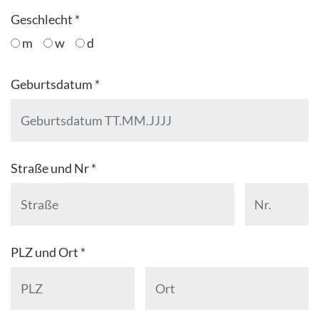
Geschlecht *
m
w
d
Geburtsdatum *
Straße und Nr *
PLZ und Ort *