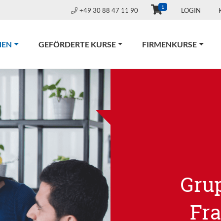
1
+49 30 88 47 11 90
LOGIN
(CURRENT)
NEN
GEFÖRDERTE KURSE
FIRMENKURSE
Gru
Fr