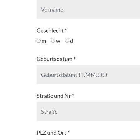
Geschlecht *
m
w
d
Geburtsdatum *
Straße und Nr *
PLZ und Ort *