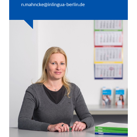
n.mahncke@inlingua-berlin.de