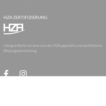
HZA ZERTIFIZIERUNG
inlingua Berlin ist eine von der HZA geprüfte und zertifizierte
Bildungseinrichtung.
© 2026 inlingua Berlin
Impressum
Datenschutz
AGB
AGB Firmen
Cookie Einstellungen