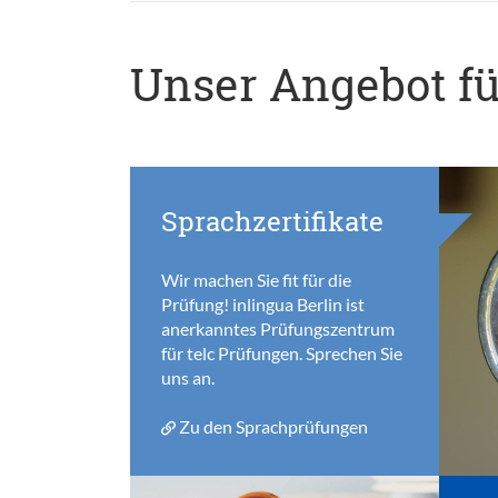
Unser Angebot fü
Sprachzertifikate
Wir machen Sie fit für die
Prüfung! inlingua Berlin ist
anerkanntes Prüfungszentrum
für telc Prüfungen. Sprechen Sie
uns an.
Zu den Sprachprüfungen