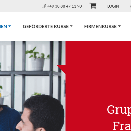
+49 30 88 47 11 90
LOGIN
(CURRENT)
NEN
GEFÖRDERTE KURSE
FIRMENKURSE
Gru
Fr