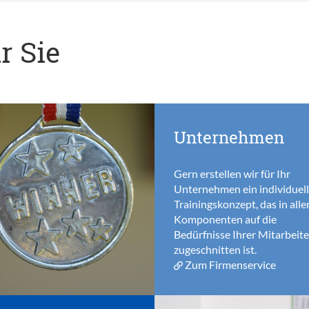
r Sie
Unternehmen
Gern erstellen wir für Ihr
Unternehmen ein individuel
Trainingskonzept, das in alle
Komponenten auf die
Bedürfnisse Ihrer Mitarbeite
zugeschnitten ist.
Zum Firmenservice