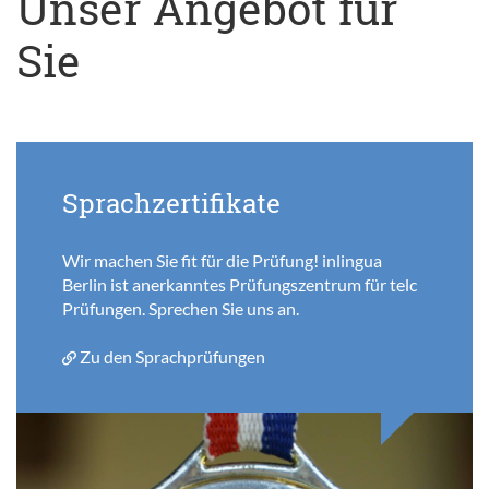
Unser Angebot für
Sie
Sprachzertifikate
Wir machen Sie fit für die Prüfung! inlingua
Berlin ist anerkanntes Prüfungszentrum für telc
Prüfungen. Sprechen Sie uns an.
Zu den Sprachprüfungen